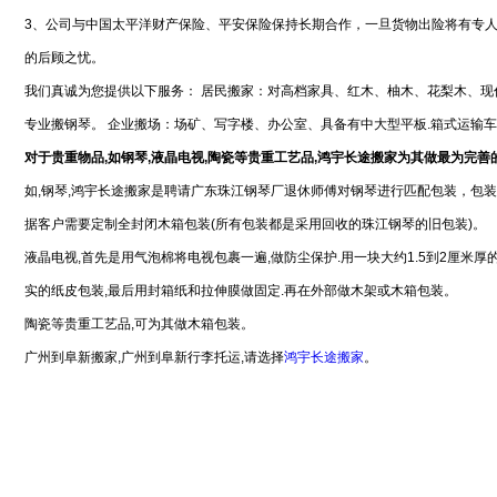
3、公司与中国太平洋财产保险、平安保险保持长期合作，一旦货物出险将有专
的后顾之忧。
我们真诚为您提供以下服务： 居民搬家：对高档家具、红木、柚木、花梨木、现
专业搬钢琴。 企业搬场：场矿、写字楼、办公室、具备有中大型平板.箱式运输
对于贵重物品,如钢琴,液晶电视,陶瓷等贵重工艺品,鸿宇长途搬家为其做最为完善
如,钢琴,鸿宇长途搬家是聘请广东珠江钢琴厂退休师傅对钢琴进行匹配包装，包
据客户需要定制全封闭木箱包装(所有包装都是采用回收的珠江钢琴的旧包装)。
液晶电视,首先是用气泡棉将电视包裹一遍,做防尘保护.用一块大约1.5到2厘米厚
实的纸皮包装,最后用封箱纸和拉伸膜做固定.再在外部做木架或木箱包装。
陶瓷等贵重工艺品,可为其做木箱包装。
广州到阜新搬家,广州到阜新行李托运,请选择
鸿宇长途搬家
。