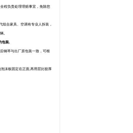
人全程负责处理理赔事宜，免除您
代组合家具、空调有专业人拆装，
车辆。
的包装.
装后钢琴与出厂原包装一致，可根
的泡沫板固定在正面,再用层比较厚