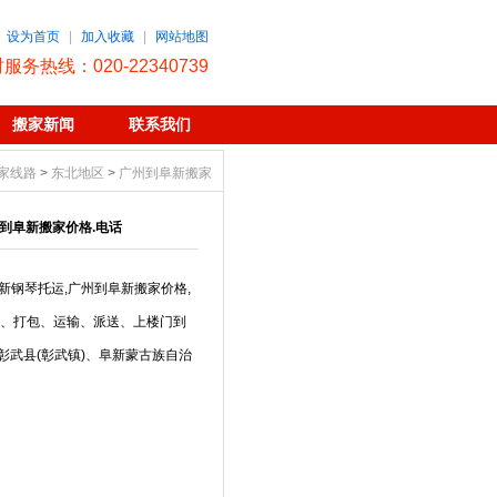
设为首页
|
加入收藏
|
网站地图
时服务热线：020-22340739
搬家新闻
联系我们
家线路
>
东北地区
>
广州到阜新搬家
到阜新搬家价格.电话
新钢琴托运,广州到阜新搬家价格,
货、打包、运输、派送、上楼门到
彰武县(彰武镇)、阜新蒙古族自治