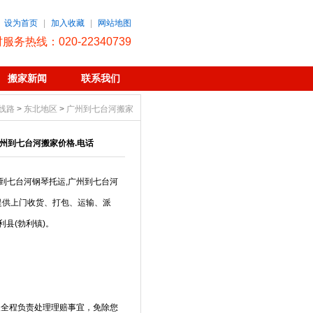
设为首页
|
加入收藏
|
网站地图
时服务热线：020-22340739
搬家新闻
联系我们
线路
>
东北地区
>
广州到七台河搬家
州到七台河搬家价格.电话
到七台河钢琴托运,广州到七台河
提供上门收货、打包、运输、派
县(勃利镇)。
人全程负责处理理赔事宜，免除您