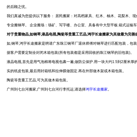
的后顾之忧。
我们真诚为您提供以下服务： 居民搬家：对高档家具、红木、柚木、花梨木、现
专业搬钢琴。 企业搬场：场矿、写字楼、办公室、具备有中大型平板.箱式运输
对于贵重物品,如钢琴,液晶电视,陶瓷等贵重工艺品,鸿宇长途搬家为其做最为完善
如,钢琴,鸿宇长途搬家是聘请广东珠江钢琴厂退休师傅对钢琴进行匹配包装，包
据客户需要定制全封闭木箱包装(所有包装都是采用回收的珠江钢琴的旧包装)。
液晶电视,首先是用气泡棉将电视包裹一遍,做防尘保护.用一块大约1.5到2厘米厚
实的纸皮包装,最后用封箱纸和拉伸膜做固定.再在外部做木架或木箱包装。
陶瓷等贵重工艺品,可为其做木箱包装。
广州到七台河搬家,广州到七台河行李托运,请选择
鸿宇长途搬家
。