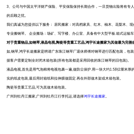
3、公司与中国太平洋财产保险、平安保险保持长期合作，一旦货物出险将有专
的后顾之忧。
我们真诚为您提供以下服务： 居民搬家：对高档家具、红木、柚木、花梨木、现
专业搬钢琴。 企业搬场：场矿、写字楼、办公室、具备有中大型平板.箱式运输
对于贵重物品,如钢琴,液晶电视,陶瓷等贵重工艺品,鸿宇长途搬家为其做最为完善
如,钢琴,鸿宇长途搬家是聘请广东珠江钢琴厂退休师傅对钢琴进行匹配包装，包
据客户需要定制全封闭木箱包装(所有包装都是采用回收的珠江钢琴的旧包装)。
液晶电视,首先是用气泡棉将电视包裹一遍,做防尘保护.用一块大约1.5到2厘米厚
实的纸皮包装,最后用封箱纸和拉伸膜做固定.再在外部做木架或木箱包装。
陶瓷等贵重工艺品,可为其做木箱包装。
广州到牡丹江搬家,广州到牡丹江行李托运,请选择
鸿宇长途搬家
。