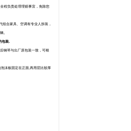
人全程负责处理理赔事宜，免除您
代组合家具、空调有专业人拆装，
车辆。
的包装.
装后钢琴与出厂原包装一致，可根
的泡沫板固定在正面,再用层比较厚