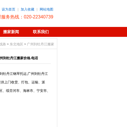
设为首页
|
加入收藏
|
网站地图
时服务热线：020-22340739
搬家新闻
联系我们
线路
>
东北地区
>
广州到牡丹江搬家
州到牡丹江搬家价格.电话
到牡丹江钢琴托运,广州到牡丹江
提供上门收货、打包、运输、派
区、绥芬河市、海林市、宁安市、